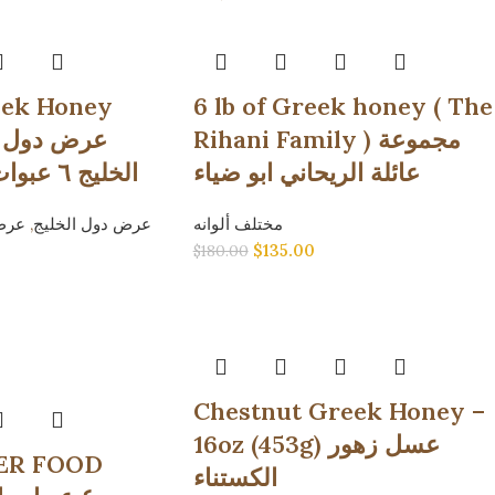
reek Honey
6 lb of Greek honey ( The
Rihani Family ) مجموعة
ع
عائلة الريحاني ابو ضياء
الخليج ٦ عبوات مختلف ألوانه
عرض 
,
عرض دول الخليج
مختلف ألوانه
$
135.00
$
180.00
Chestnut Greek Honey –
16oz (453g) عسل زهور
ER FOOD
الكستناء