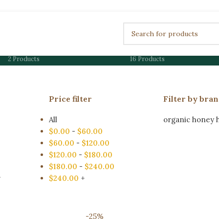
OD
PREMIUM KASHMIRI SIDR HONEY
مختلف ألوانه
2 Products
16 Products
Price filter
Filter by bra
All
organic honey 
$
0.00
-
$
60.00
$
60.00
-
$
120.00
$
120.00
-
$
180.00
$
180.00
-
$
240.00
w
$
240.00
+
-25%