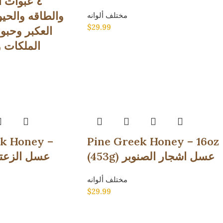
والطاقه والحيو
مختلف ألوانه
$
29.99
العكبر وحبو
الملكات 
k Honey –
Pine Greek Honey – 16oz
(453g) عسل اشجار الصنوبر
مختلف ألوانه
$
29.99