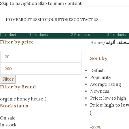
Skip to navigation
Skip to main content
مختلف ألوانه
HOME
ABOUT US
SHOP
OUR STORES
CONTACT US
عرض دول الخليج
EULOGIA OF SPARTA
INFUSED HONEY
SUPER FO
1 Product
11 Products
2 Products
11 Products
Filter by price
Home
/
مختلف ألوانه
Sort by
Default
Popularity
Filter
Average rating
Filter by Brand
Newness
Price: low to high
organic honey house
2
Price: high to lo
Stock status
On sale
In stock
-22%