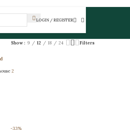
LOGIN / REGISTER
Show
9
12
18
24
Filters
nd
house
2
-33%