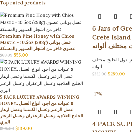
Top rated products
6 Jars of G
Crete Island رض دول
Premium Pine Honey with Chios
Mastic - 10.5oz (298g) عسل يوناني
عضوي فاخر من اشجار الصنوبر والمستكة
$
55.00
$
69.99
مختلف
,
دول الخليج
ألوانه
$
259.00
$
332.00
-17%
5 PACK LUXURY AWARDS WINNING
HONEY٥ عبوات من اجود انواع العسل ـ
عسل الزعتر وعسل الكستنا وعسل ازهار
الخلنج العلاجيه وعسل الزعفران وعسل الزعتر
البري
4 PACK SUP
$
139.00
$
195.00