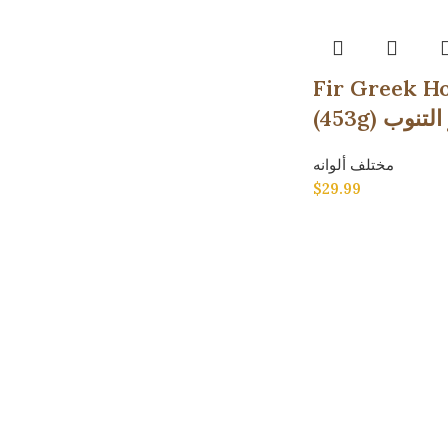
Fir Greek H
(453g) ب
مختلف ألوانه
$
29.99