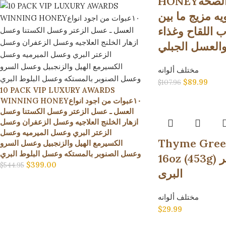
HONEY٤ عبوات الصحه
يه مزيج ما بين
ب اللقاح وغذاء
والعسل الجبلي
مختلف ألوانه
$
89.99
$
107.96
10 PACK VIP LUXURY AWARDS
WINNING HONEY١٠عبوات من اجود انواع
العسل ـ عسل الزعتر وعسل الكستنا وعسل
ازهار الخلنج العلاجيه وعسل الزعفران وعسل
الزعتر البري وعسل الميرميه وعسل
Thyme Gree
الكسيرمع الهيل والزنجبيل وعسل السرو
وعسل الصنوبر بالمستكه وعسل البلوط البري
16oz (453g) عسل الزعتر
$
399.00
$
544.95
البرى
مختلف ألوانه
$
29.99