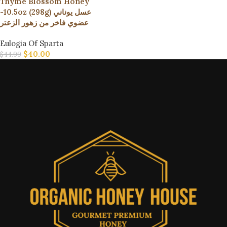
Thyme Blossom Honey
-10.5oz (298g) عسل يوناني
عضوي فاخر من زهور الزعتر
Eulogia Of Sparta
$
40.00
$
44.99